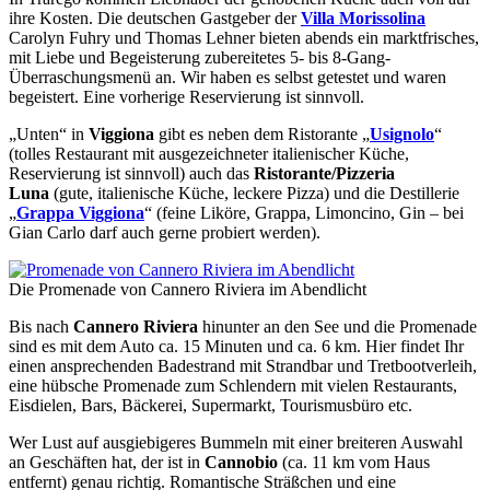
ihre Kosten. Die deutschen Gastgeber der
Villa Morissolina
Carolyn Fuhry und Thomas Lehner bieten abends ein marktfrisches,
mit Liebe und Begeisterung zubereitetes 5- bis 8-Gang-
Überraschungsmenü an. Wir haben es selbst getestet und waren
begeistert. Eine vorherige Reservierung ist sinnvoll.
„Unten“ in
Viggiona
gibt es neben dem Ristorante „
Usignolo
“
(tolles Restaurant mit ausgezeichneter italienischer Küche,
Reservierung ist sinnvoll) auch das
Ristorante/Pizzeria
Luna
(gute, italienische Küche, leckere Pizza) und die Destillerie
„
Grappa Viggiona
“ (feine Liköre, Grappa, Limoncino, Gin – bei
Gian Carlo darf auch gerne probiert werden).
Die Promenade von Cannero Riviera im Abendlicht
Bis nach
Cannero Riviera
hinunter an den See und die Promenade
sind es mit dem Auto ca. 15 Minuten und ca. 6 km. Hier findet Ihr
einen ansprechenden Badestrand mit Strandbar und Tretbootverleih,
eine hübsche Promenade zum Schlendern mit vielen Restaurants,
Eisdielen, Bars, Bäckerei, Supermarkt, Tourismusbüro etc.
Wer Lust auf ausgiebigeres Bummeln mit einer breiteren Auswahl
an Geschäften hat, der ist in
Cannobio
(ca. 11 km vom Haus
entfernt) genau richtig. Romantische Sträßchen und eine