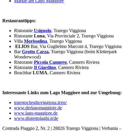
Märkte am Lago Maggiore
Restauranttipps:
Ristorante
Usignolo
, Trarego Viggiona
Ristorante
Luna
, Via Provinciale 2, Trarego Viggiona
Villa
Morissolina
, Trarego Viggiona
ELIOS
Bar, Via Guglielmo Marconi 4, Trarego Viggiona
Bar
Grotto Carza
,
Trarego Viggiona (beim Kletterpark
Wonderwood)
Ristorante
Piccola Cannero
, Cannero Riviera
Ristorante
Il Giardino
, Cannero Riviera
Beachbar
LUMA
, Cannero Riviera
Interessante Links zum Lago Maggiore und zur Umgebung:
traregocheglioviggiona.it/en/
www.derlagomaggiore.de
www.lago-maggiore.de
www.distrettolaghi.it/de
Contrada Piaggio 2, Nr. 2 | 28826 Trarego Viggiona | Verbania –