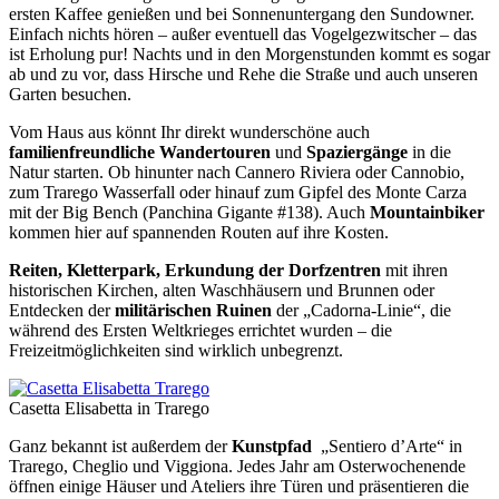
ersten Kaffee genießen und bei Sonnenuntergang den Sundowner.
Einfach nichts hören – außer eventuell das Vogelgezwitscher – das
ist Erholung pur! Nachts und in den Morgenstunden kommt es sogar
ab und zu vor, dass Hirsche und Rehe die Straße und auch unseren
Garten besuchen.
Vom Haus aus könnt Ihr direkt wunderschöne auch
familienfreundliche Wandertouren
und
Spaziergänge
in die
Natur starten. Ob hinunter nach Cannero Riviera oder Cannobio,
zum Trarego Wasserfall oder hinauf zum Gipfel des Monte Carza
mit der Big Bench (Panchina Gigante #138). Auch
Mountainbiker
kommen hier auf spannenden Routen auf ihre Kosten.
Reiten, Kletterpark, Erkundung der D
orfzentren
mit ihren
historischen Kirchen, alten Waschhäusern und Brunnen oder
Entdecken der
militärischen Ruinen
der „Cadorna-Linie“, die
während des Ersten Weltkrieges errichtet wurden – die
Freizeitmöglichkeiten sind wirklich unbegrenzt.
Casetta Elisabetta in Trarego
Ganz bekannt ist außerdem der
Kunstpfad
„Sentiero d’Arte“ in
Trarego, Cheglio und Viggiona. Jedes Jahr am Osterwochenende
öffnen einige Häuser und Ateliers ihre Türen und präsentieren die